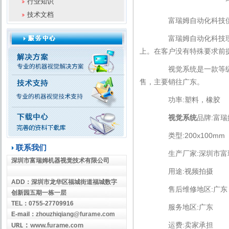
行业知识
技术文档
富瑞姆自动化科技供
富瑞姆自动化科技现在
上。在客户没有特殊要求前
视觉系统是一款等级为
售，主要销往广东。
功率:塑料，橡胶
视觉系统
品牌:富瑞
类型:200x100mm
联系我们
生产厂家:深圳市富
深圳市富瑞姆机器视觉技术有限公司
用途:视频拍摄
ADD
：
深圳市龙华区福城街道福城数字
售后维修地区:广东
创新园五期一栋一层
TEL
：
0755-27709916
服务地区:广东
E-mail
：
zhouzhiqiang@furame.com
运费:卖家承担
：
URL
www.furame.com