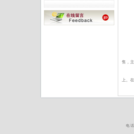
售，
上。
电 话