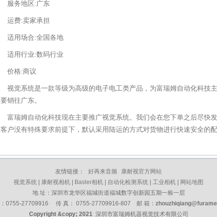
服务地区:广东
运费:卖家承担
适用场合:全国各地
适用行业:数码行业
价格:商议
视觉系统是一款等级为高级的电子电工类产品，为富瑞姆自动化科技主营
主要销往广东。
富瑞姆自动化科技现在主要推广视觉系统。我们会在您下单之后尽快发
在客户没有特殊要求前提下，默认采用陆运的方式对货物进行快速安全的
友情链接：
好再来音频
康耐视官方网站
视觉系统
|
康耐视相机
|
Basler相机
|
自动化检测系统
|
工业相机
|
网站地图
地 址：
深圳市龙华区福城街道福城数字创新园五期一栋一层
：0755-27709916 传 真： 0755-27709916-807 邮 箱：
zhouzhiqiang@furam
Copyright &copy; 2021
深圳市富瑞姆
机器视觉技术
有限公司