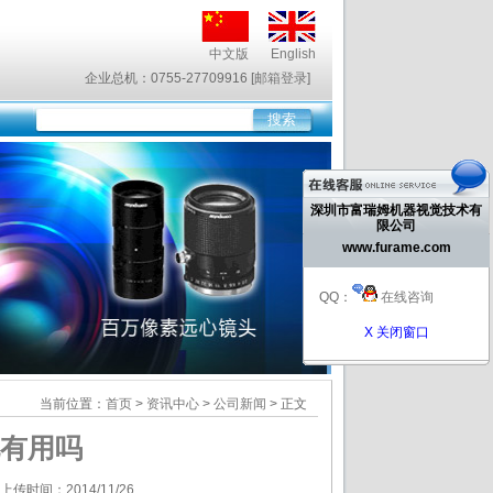
中文版
English
企业总机：0755-27709916 [
邮箱登录
]
深圳市富瑞姆机器视觉技术有
限公司
www.furame.com
QQ：
在线咨询
X 关闭窗口
当前位置：
首页
>
资讯中心
>
公司新闻
> 正文
有用吗
上传时间：2014/11/26