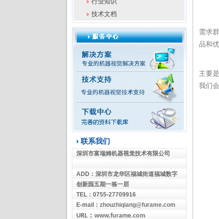
行业知识
技术文档
需求群
品和优
主要是
我们
类
联系我们
深圳市富瑞姆机器视觉技术有限公司
ADD
：
深圳市龙华区福城街道福城数字
创新园五期一栋一层
TEL
：
0755-27709916
E-mail
：
zhouzhiqiang@furame.com
：
URL
www.furame.com